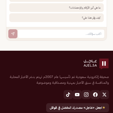
ما هي أبرز الأرقام والإحصاءات؟
كيف يؤثر هذا علي؟
صحيفة إلكترونية سعودية تم تأسيسها عام 2007م تهتم بنشر الأخبار المحلية
والمنافسة في سبق الأخبار بمهنية ومصداقية وموضوعية
★
اجعل «عاجل» مصدرك المفضل في قوقل