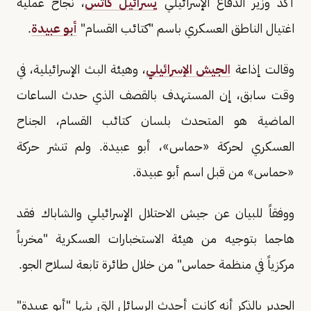
أكد وزير الدفاع الإسرائيلي
يسرائيل كاتس
، نجاح عملية
اغتيال الناطق العسكري باسم "كتائب القسام"
أبو عبيدة
.
وقالت إذاعة
الجيش الإسرائيلي
، وهيئة البث الإسرائيلية، في
وقت سابق، إن المستهدف بالقصف الذي حدث الساعات
الماضية هو المتحدث بلسان كتائب القسام، الجناح
العسكري لحركة «حماس»، أبو عبيدة. ولم تنشر حركة
«حماس» من قبل اسم أبو عبيدة.
ووفقاً للبيان عن جيش الاحتلال الإسرائيلي والشاباك فقد
هاجما بتوجيه من هيئة الاستخبارات العسكرية "مخرباً
مركزياً في منظمة حماس" من خلال طائرة تابعة لسلاح الجو.
الجدير بالذكر أنه كانت أحدث الرسائل التي بثها "أبو عبيدة"