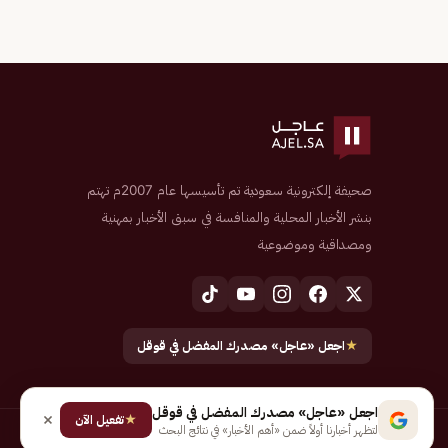
صحيفة إلكترونية سعودية تم تأسيسها عام 2007م تهتم
بنشر الأخبار المحلية والمنافسة في سبق الأخبار بمهنية
ومصداقية وموضوعية
★
اجعل «عاجل» مصدرك المفضل في قوقل
اجعل «عاجل» مصدرك المفضل في قوقل
★
تفعيل الآن
لتظهر أخبارنا أولاً ضمن «أهم الأخبار» في نتائج البحث
جميع الحقوق محفوظة لـ شركة إيجاز للنشر الإلكتروني المالكة لصحيفة عاجل