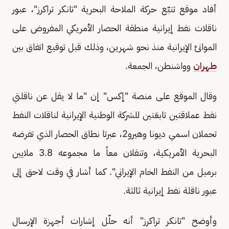
أفاد موقع تتبّع حركة الملاحة البحرية "تانكر تراكرز"، عبور
ناقلات نفط إيرانية منطقة الحصار الأمريكي المفروض على
الموانئ الإيرانية منذ نحو شهرين، وذلك قبل توقيع اتفاق بين
طهران
وواشنطن، الجمعة.
وقال الموقع على منصة "إكس" إن "ما لا يقل عن ناقلتي
نفط عملاقتين تابعَتين للشركة الوطنية الإيرانية لناقلات النفط
تحملان اسمي ديونا وهيرو2، عبرتا نطاق الحصار الذي تفرضه
البحرية الأمريكية، وتنقلان معاً ما مجموعه 3.8 ملايين
برميل من النفط الخام الإيراني". كما أشار في وقت لاحق إلى
عبور ناقلة نفط إيرانية ثالثة.
وأوضح "تانكر تراكرز" أنه حلّل إشارات أجهزة الإرسال