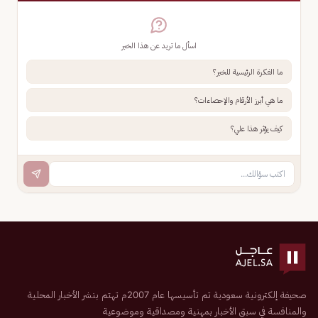
اسأل ما تريد عن هذا الخبر
ما الفكرة الرئيسية للخبر؟
ما هي أبرز الأرقام والإحصاءات؟
كيف يؤثر هذا علي؟
صحيفة إلكترونية سعودية تم تأسيسها عام 2007م تهتم بنشر الأخبار المحلية
والمنافسة في سبق الأخبار بمهنية ومصداقية وموضوعية