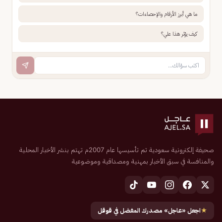
ما هي أبرز الأرقام والإحصاءات؟
كيف يؤثر هذا علي؟
صحيفة إلكترونية سعودية تم تأسيسها عام 2007م تهتم بنشر الأخبار المحلية
والمنافسة في سبق الأخبار بمهنية ومصداقية وموضوعية
★
اجعل «عاجل» مصدرك المفضل في قوقل