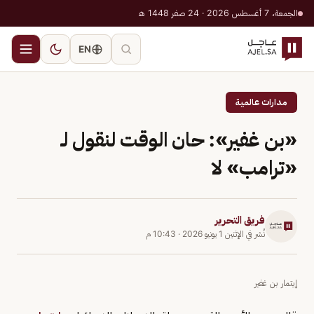
الجمعة، 7 أغسطس 2026 · 24 صفر 1448 هـ
EN
مدارات عالمية
«بن غفير»: حان الوقت لنقول لـ
«ترامب» لا
فريق التحرير
نُشر في
الإثنين 1 يونيو 2026
·
10:43 م
إيتمار بن غفير