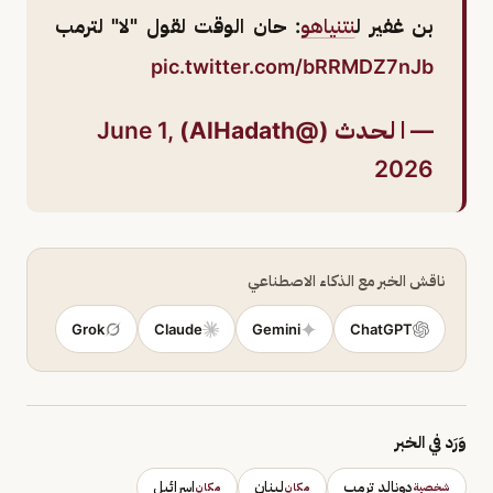
بن غفير ل
نتنياهو
: حان الوقت لقول "لا" لترمب
pic.twitter.com/bRRMDZ7nJb
— ا لـحـدث (@AlHadath)
June 1,
2026
ناقش الخبر مع الذكاء الاصطناعي
Grok
Claude
Gemini
ChatGPT
وَرَد في الخبر
دونالد ترمب
لبنان
إسرائيل
شخصية
مكان
مكان