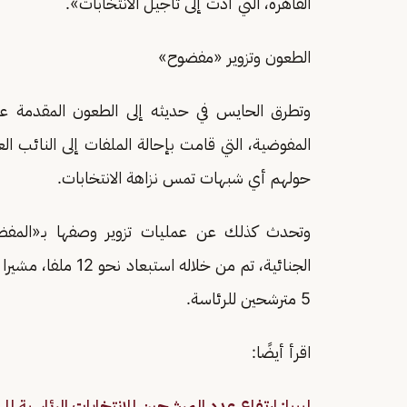
القاهرة، التي أدت إلى تأجيل الانتخابات».
الطعون وتزوير «مفضوح»
وتطرق الحايس في حديثه إلى الطعون المقدمة على
المفوضية، التي قامت بإحالة الملفات إلى النائب ال
حولهم أي شبهات تمس نزاهة الانتخابات.
وتحدث كذلك عن عمليات تزوير وصفها بـ«المفضوح
5 مترشحين للرئاسة.
اقرأ أيضًا:
ليبيا: ارتفاع عدد المرشحين للانتخابات الرئاسية إلى 23 مرشحً