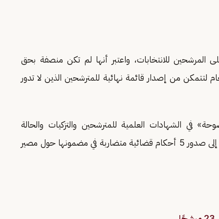
 المرشحين للانتخابات، واعتبر أنها لم تكن منصفة بحق
عام لتتمكن من إصدار قائمة نهائية للمترشحين الذين لا تدور
ة» في الشهادات العلمية للمترشحين والتزكيات والحالة
الجنائية، تم من خلاله استبعاد نحو 12 ملفا، مشيرا إلى صدور 5 أحكام قضائية متضاربة في مضمونها حول مصير
ا