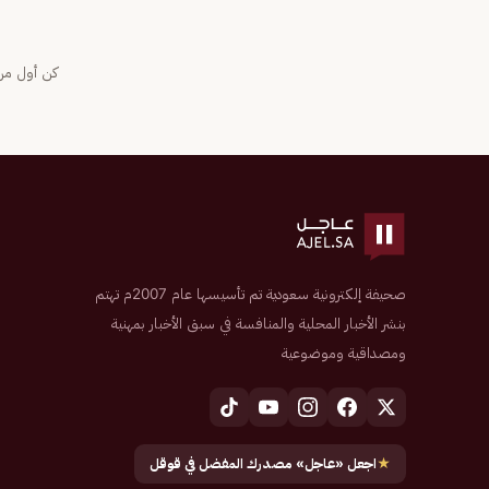
كن أول من 
صحيفة إلكترونية سعودية تم تأسيسها عام 2007م تهتم
بنشر الأخبار المحلية والمنافسة في سبق الأخبار بمهنية
ومصداقية وموضوعية
★
اجعل «عاجل» مصدرك المفضل في قوقل