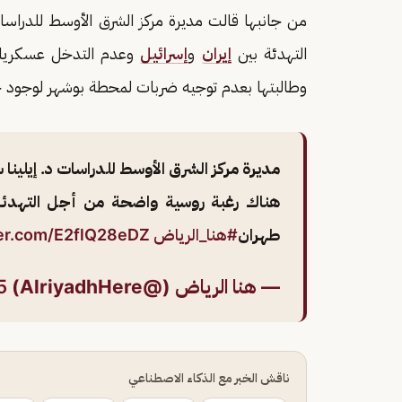
من جانبها قالت مديرة مركز الشرق الأوسط للدراسات
التهدئة بين
إيران
و
إسرائيل
وعدم التدخل عسكريا
وطالبتها بعدم توجيه ضربات لمحطة بوشهر لوجود خ
مديرة مركز الشرق الأوسط للدراسات د. إيلينا س
هناك رغبة روسية واضحة من أجل التهدئة
طهران
#هنا_الرياض
ter.com/E2flQ28eDZ
— هنا الرياض (@AlriyadhHere)
5
ناقش الخبر مع الذكاء الاصطناعي