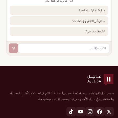
اسأل ما تريد عن هذا الخبر
ما الفكرة الرئيسية للخبر؟
ما هي أبرز الأرقام والإحصاءات؟
كيف يؤثر هذا علي؟
صحيفة إلكترونية سعودية تم تأسيسها عام 2007م تهتم بنشر الأخبار المحلية
والمنافسة في سبق الأخبار بمهنية ومصداقية وموضوعية