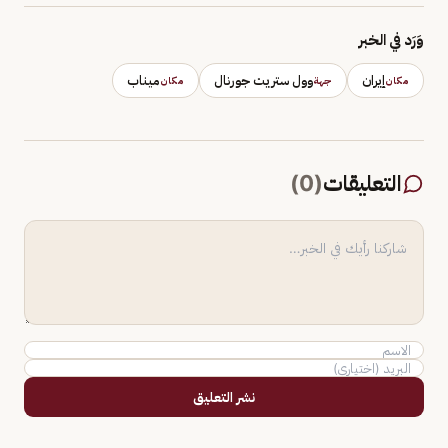
وَرَد في الخبر
إيران
وول ستريت جورنال
ميناب
مكان
جهة
مكان
التعليقات
(
0
)
نشر التعليق