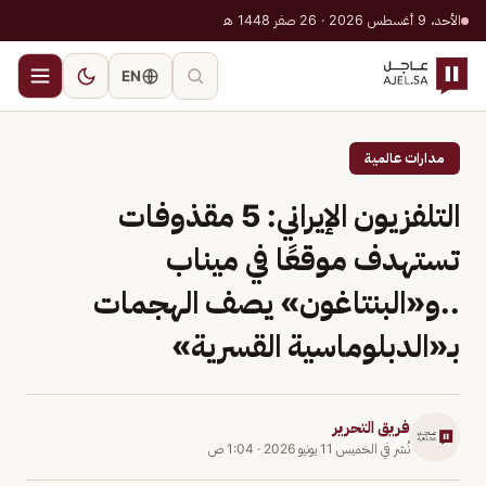
الأحد، 9 أغسطس 2026 · 26 صفر 1448 هـ
EN
مدارات عالمية
التلفزيون الإيراني: 5 مقذوفات
تستهدف موقعًا في ميناب
..و«البنتاغون» يصف الهجمات
بـ«الدبلوماسية القسرية»
فريق التحرير
نُشر في
الخميس 11 يونيو 2026
·
1:04 ص