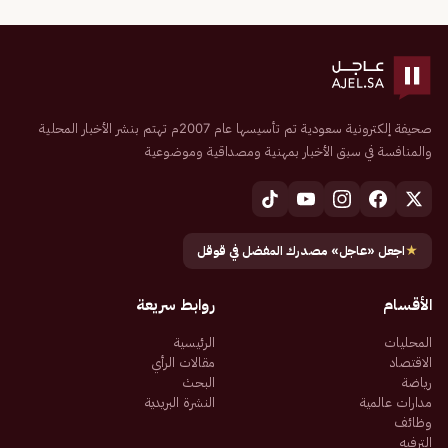
صحيفة إلكترونية سعودية تم تأسيسها عام 2007م تهتم بنشر الأخبار المحلية
والمنافسة في سبق الأخبار بمهنية ومصداقية وموضوعية
★
اجعل «عاجل» مصدرك المفضل في قوقل
الأقسام
روابط سريعة
المحليات
الرئيسية
الاقتصاد
مقالات الرأي
رياضة
البحث
مدارات عالمية
النشرة البريدية
وظائف
الترفيه