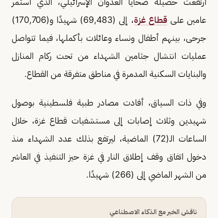
ارتفعت حصيلة ضحايا العدوان الإسرائيلي، الذي استمر
عامين على
قطاع غزة
، إلى (69,483) شهيدًا و(170,706)
جرحى، بينهم أطفال ونساء وعائلات بأكملها، فيما تتواصل
عمليات انتشال جثامين الشهداء من تحت ركام المنازل
والبنايات السكنية المدمرة في مناطق متفرقة من القطاع.
وفي ذات السياق، أفادت مصادر طبية فلسطينية بوصول
شهيدين وثلاث إصابات إلى مستشفيات قطاع غزة، خلال
الساعات الـ(72) الماضية، ليرتفع بذلك عدد الشهداء منذ
دخول اتفاق وقف إطلاق النار في غزة حيز التنفيذ في العاشر
من الشهر الماضي إلى (266) شهيدًا.
ناقش الخبر مع الذكاء الاصطناعي