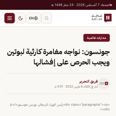
الجمعة، 7 أغسطس 2026 · 24 صفر 1448 هـ
EN
مدارات عالمية
جونسون: نواجه مغامرة كارثية لبوتين
ويجب الحرص على إفشالها
فريق التحرير
نُشر في
الثلاثاء 8 مارس 2022
·
4:51 م
<div class="paragraphs"><p>رئيس الوزراء البريطاني بوريس جونسون</p>
</div>