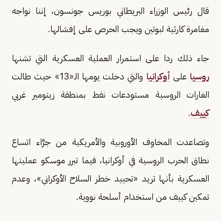
قال رئيس الوزراء البريطاني بوريس جونسون، إننا نواجه
مغامرة كارثية لبوتين ويجب الحرص على إفشالها.
جاء ذلك ردا على استمرار العملية العسكرية التي تشنها
روسيا
على
أوكرانيا
والتي دخلت يومها الـ«13» حيث طالت
الغارات الروسية مستودعات نفط بمنطقة زيتومير غربي
كييف
.
وتصاعدت المخاوف الأوروبية والأمريكية من جرَّاء اتساع
نطاق الحرب الروسية في أوكرانيا، فيما تبرر موسكو عمليتها
العسكرية بأنها تريد «تحييد خطر السلاح الأوكراني»، وعدم
تمكين كييف من استخدام أسلحة نووية.