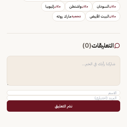
السودان
واشنطن
إثيوبيا
مكان
مكان
مكان
البيت الأبيض
مارك روته
مكان
شخصية
التعليقات
(
0
)
نشر التعليق