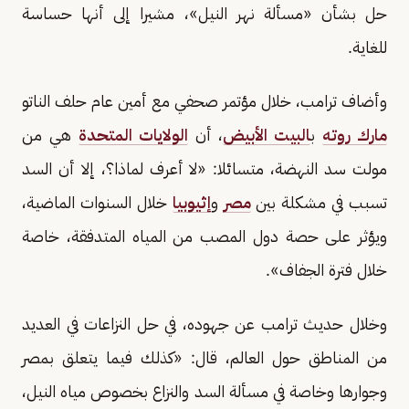
حل بشأن «مسألة نهر النيل»، مشيرا إلى أنها حساسة
للغاية.
وأضاف ترامب، خلال مؤتمر صحفي مع أمين عام حلف الناتو
مارك روته
ب
البيت الأبيض
، أن
الولايات المتحدة
هي من
مولت سد النهضة، متسائلا: «لا أعرف لماذا؟، إلا أن السد
تسبب في مشكلة بين
مصر
و
إثيوبيا
خلال السنوات الماضية،
ويؤثر على حصة دول المصب من المياه المتدفقة، خاصة
خلال فترة الجفاف».
وخلال حديث ترامب عن جهوده، في حل النزاعات في العديد
من المناطق حول العالم، قال: «كذلك فيما يتعلق بمصر
وجوارها وخاصة في مسألة السد والنزاع بخصوص مياه النيل،