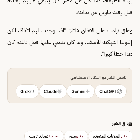
بهذه الطريقة، كما قال عن مصر: كان ينبغي عليهم إيقافه
قبل وقت طويل من بدايته.
وعلق ترامب على الاتفاق قائلا: "لقد وجدت لهم اتفاقا، لكن
إثيوبيا انتهكته للأسف، وما كان ينبغي عليها فعل ذلك، كان
هذا خطأ كبيرا".
ناقش الخبر مع الذكاء الاصطناعي
Grok
Claude
Gemini
ChatGPT
وَرَد في الخبر
الولايات المتحدة
مصر
دونالد ترمب
مكان
مكان
شخصية