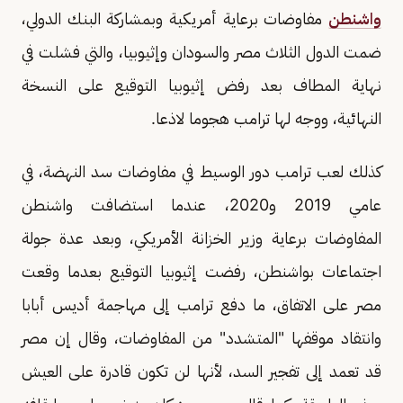
واشنطن
مفاوضات برعاية أمريكية وبمشاركة البنك الدولي،
ضمت الدول الثلاث مصر والسودان وإثيوبيا، والتي فشلت في
نهاية المطاف بعد رفض إثيوبيا التوقيع على النسخة
النهائية، ووجه لها ترامب هجوما لاذعا.
كذلك لعب ترامب دور الوسيط في مفاوضات سد النهضة، في
عامي 2019 و2020، عندما استضافت واشنطن
المفاوضات برعاية وزير الخزانة الأمريكي، وبعد عدة جولة
اجتماعات بواشنطن، رفضت إثيوبيا التوقيع بعدما وقعت
مصر على الاتفاق، ما دفع ترامب إلى مهاجمة أديس أبابا
وانتقاد موقفها "المتشدد" من المفاوضات، وقال إن مصر
قد تعمد إلى تفجير السد، لأنها لن تكون قادرة على العيش