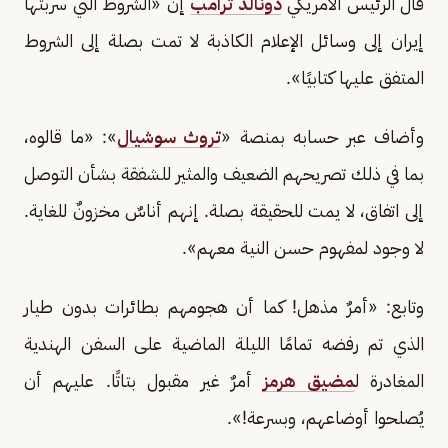
قال الرئيس الأمريكي
دونالد ترامب
إن «الشروط التي سربتها
إيران إلى وسائل الإعلام الكاذبة لا تمت بصلة إلى الشروط
المتفق عليها كتابيًا».
وأضاف عبر حسابه بمنصة «
تروث سوشيال
»: «ما قالوه،
بما في ذلك تصريحهم الضعيف والمثير للشفقة بشأن التوصل
إلى اتفاق، لا يمت للحقيقة بصلة. إنهم أناسٌ مخزونٌ للغاية.
لا وجود لمفهوم حسن النية معهم».
وتابع: «أمرٌ مذهل! كما أن هجومهم بطائرات بدون طيار
الذي تم رفضه تمامًا الليلة الماضية على السفن الهندية
المغادرة ل
مضيق هرمز
أمرٌ غير مقبول بتاتًا. عليهم أن
يُصلحوا أوضاعهم، وبسرعة!».