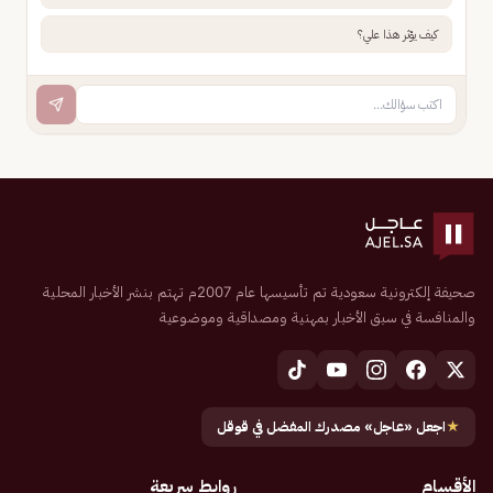
كيف يؤثر هذا علي؟
صحيفة إلكترونية سعودية تم تأسيسها عام 2007م تهتم بنشر الأخبار المحلية
والمنافسة في سبق الأخبار بمهنية ومصداقية وموضوعية
★
اجعل «عاجل» مصدرك المفضل في قوقل
الأقسام
روابط سريعة