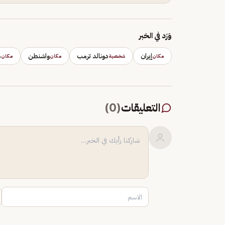
وَرَد في الخبر
إيران
دونالد ترمب
واشنطن
م
مكان
شخصية
مكان
مكان
التعليقات
(
0
)