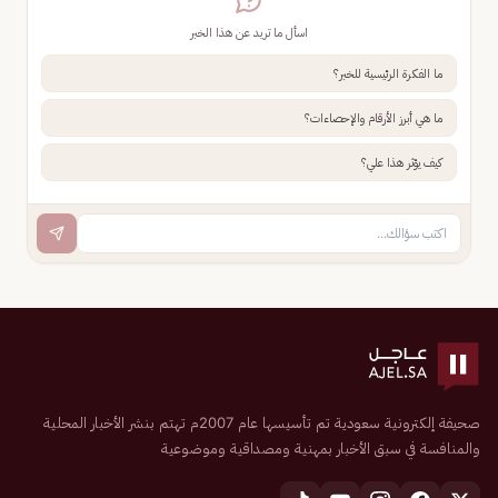
اسأل ما تريد عن هذا الخبر
ما الفكرة الرئيسية للخبر؟
ما هي أبرز الأرقام والإحصاءات؟
كيف يؤثر هذا علي؟
صحيفة إلكترونية سعودية تم تأسيسها عام 2007م تهتم بنشر الأخبار المحلية
والمنافسة في سبق الأخبار بمهنية ومصداقية وموضوعية