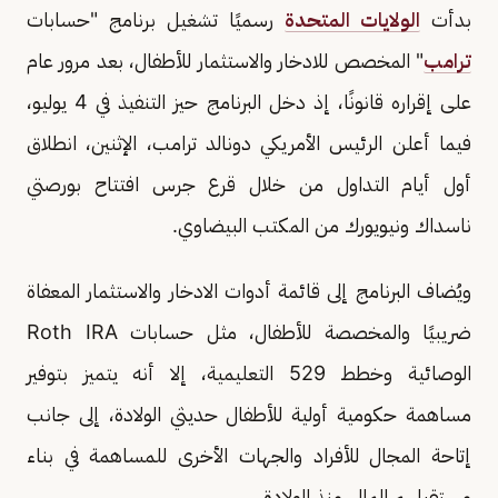
بدأت
الولايات المتحدة
رسميًا تشغيل برنامج "حسابات
ترامب
" المخصص للادخار والاستثمار للأطفال، بعد مرور عام
على إقراره قانونًا، إذ دخل البرنامج حيز التنفيذ في 4 يوليو،
فيما أعلن الرئيس الأمريكي دونالد ترامب، الإثنين، انطلاق
أول أيام التداول من خلال قرع جرس افتتاح بورصتي
ناسداك ونيويورك من المكتب البيضاوي.
ويُضاف البرنامج إلى قائمة أدوات الادخار والاستثمار المعفاة
ضريبيًا والمخصصة للأطفال، مثل حسابات Roth IRA
الوصائية وخطط 529 التعليمية، إلا أنه يتميز بتوفير
مساهمة حكومية أولية للأطفال حديثي الولادة، إلى جانب
إتاحة المجال للأفراد والجهات الأخرى للمساهمة في بناء
مستقبلهم المالي منذ الولادة.