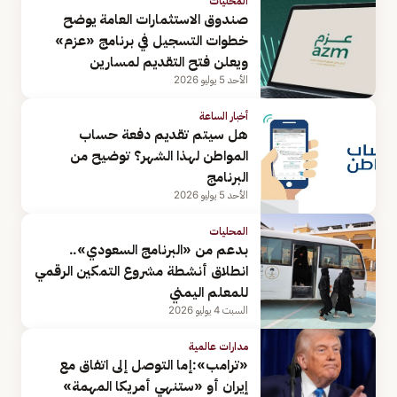
المحليات
صندوق الاستثمارات العامة يوضح
خطوات التسجيل في برنامج «عزم»
ويعلن فتح التقديم لمسارين
الأحد 5 يوليو 2026
أخبار الساعة
هل سيتم تقديم دفعة حساب
المواطن لهذا الشهر؟ توضيح من
البرنامج
الأحد 5 يوليو 2026
المحليات
بدعم من «البرنامج السعودي»..
انطلاق أنشطة مشروع التمكين الرقمي
للمعلم اليمني
السبت 4 يوليو 2026
مدارات عالمية
«ترامب»:إما التوصل إلى اتفاق مع
إيران أو «ستنهي أمريكا المهمة»