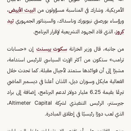
الأمريكية. وشارك في المناسبة مسؤولون من
البيت الأبيض
،
ورؤساء بورصتي نيويورك وناسداك، والسيناتور الجمهوري
تيد
كروز
، الذي قاد الجهود التشريعية لإقرار البرنامج.
من جانبه، قال وزير الخزانة
سكوت بيسنت
إن «حسابات
ترامب» ستكون من أكثر الإرث السياسي للرئيس استدامة،
مشيرًا إلى أن فوائدها ستمتد لأجيال مقبلة. كما تحدث خلال
الفعالية مايكل وسوزان ديل، اللذان أعلنا في ديسمبر الماضي
تبرعًا بقيمة 6.25 مليار دولار لدعم البرنامج، إضافة إلى براد
جيرستنر، الرئيس التنفيذي لشركة Altimeter Capital،
الذي لعب دورًا رئيسيًا في إطلاق المبادرة.
وينص القانون على أن تقتصر الاستثمارات داخل الحسابات