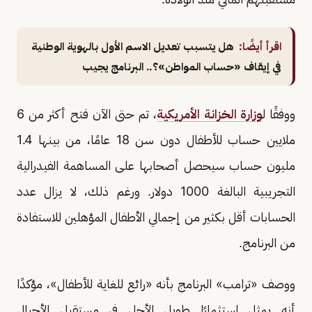
اقرأ أيضًا:
هل يتسبب تعديل الاسم الأول بالهوية الوطنية
في إيقاف «حساب المواطن»؟.. البرنامج يجيب
ووفقًا ل
وزارة الخزانة الأمريكية
، تم حتى الآن فتح أكثر من 6
ملايين حساب للأطفال دون سن 18 عامًا، من بينها 1.4
مليون حساب سيحصل أصحابها على المساهمة الفيدرالية
التجريبية البالغة 1000 دولار. ورغم ذلك، لا يزال عدد
الحسابات أقل بكثير من إجمالي الأطفال المؤهلين للاستفادة
من البرنامج.
ووصف «ترامب» البرنامج بأنه «رائع للغاية للأطفال»، مؤكدًا
أنه يمثل استثمارًا طويل الأجل في مستقبل الأجيال