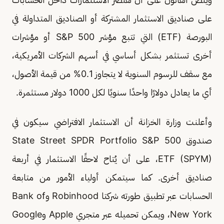
على صناديق الاستثمار المشتركة أو الصناديق المتداولة في
البورصة (ETF) التي تتبع مؤشر S&P 500 أو مؤشرات
أخرى تستثمر بشكل أساسي في أسهم الشركات الأمريكية،
مع سقف للرسوم السنوية لا يتجاوز 0.1% من قيمة الأصول،
أي ما يعادل دولارًا واحدًا سنويًا لكل 1000 دولار مستثمرة.
وأعلنت وزارة الخزانة أن الاستثمار الافتراضي سيكون في
صندوق State Street SPDR Portfolio S&P 500
ETF (SPYM)، على أن يُتاح لاحقًا الاستثمار في أربعة
صناديق أخرى. كما سيتمكن أولياء الأمور من متابعة
الحسابات عبر تطبيق طورته شركتا Robinhood وBank of
New York، ويمكن تحميله عبر متجري Apple وGoogle