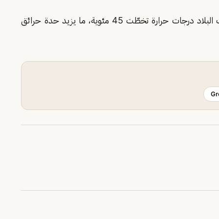
وتُعزى شدة هذه الحرائق لتغير المناخ، حيث شهدت البلاد درجات حرارة تخطّت 45 مئوية، ما يزيد حدة حرائق
Gr