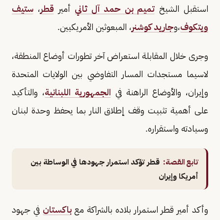
استقبل الشيخ
تميم بن حمد آل ثاني
أمير
قطر
،
ستيف
ويتكوف
،و
جاريد كوشنر
، المبعوثين الأمريكيين.
وجرى خلال المقابلة استعراض آخر تطورات أوضاع المنطقة،
لاسيما مستجدات المسار التفاوضي بين الولايات المتحدة
وإيران، والأوضاع الراهنة في
الجمهورية اللبنانية
، والتأكيد
على أهمية تثبيت وقف إطلاق النار بما يحفظ وحدة لبنان
وسيادته واستقراره.
تابع القصة:
قطر تؤكد استمرار جهودها في الوساطة بين
أمريكا وإيران
وأكد أمير قطر استمرار بلاده بالشراكة مع
باكستان
في جهود