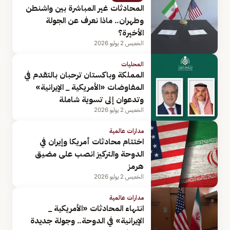
المحادثات غير المباشرة بين واشنطن
وطهران.. ماذا نعرف عن الجولة
الأخيرة؟
الخميس 2 يوليو 2026
المحليات
المملكة وباكستان ترحبان بالتقدم في
المفاوضات «الأمريكية _ الإيرانية»
وتدعوان إلى تسوية شاملة
الخميس 2 يوليو 2026
مدارات عالمية
اختتام محادثات أمريكا وإيران في
الدوحة والتركيز انصب على مضيق
هرمز
الخميس 2 يوليو 2026
مدارات عالمية
انتهاء المحادثات «الأمريكية _
الإيرانية» في الدوحة.. وجولة جديدة