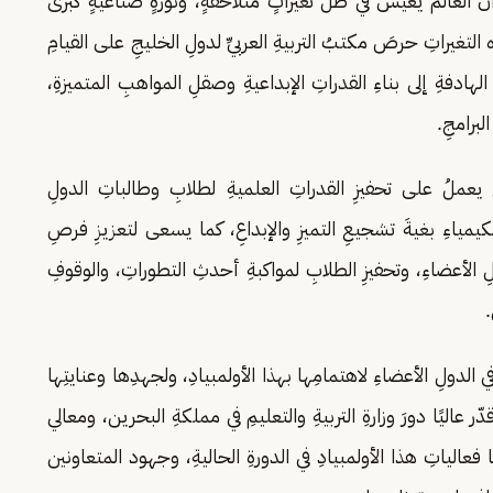
 العالم يعيشُ في ظلِّ تغيراتٍ متلاحقةٍ، وثورةٍ صناعيةٍ كُبرى
التغيراتِ حرصَ مكتبُ التربيةِ العربيِّ لدولِ الخليجِ على القيامِ
الهادفةِ إلى بناءِ القدراتِ الإبداعيةِ وصقلِ المواهبِ المتميزةِ،
لبرامجِ.
ٌ يعملُ على تحفيزِ القدراتِ العلميةِ لطلابِ وطالباتِ الدولِ
يمياءِ بغيةَ تشجيعِ التميزِ والإبداعِ، كما يسعى لتعزيزِ فرصِ
ِ الأعضاءِ، وتحفيزِ الطلابِ لمواكبةِ أحدثِ التطوراتِ، والوقوفِ
.
 الدولِ الأعضاءِ لاهتمامِها بهذا الأولمبيادِ، ولجهدِها وعنايتِها
ّر عاليًا دورَ وزارةِ التربيةِ والتعليمِ في مملكةِ البحرين، ومعالي
فعالياتِ هذا الأولمبيادِ في الدورةِ الحاليةِ، وجهود المتعاونين