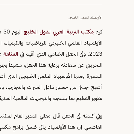
الأولمبياد العلمي الخليجي
كرم
مكتب التربية العربي لدول الخليج
‬ 
الأولمبياد العلمي الخليجي للرياضيات والكيمياء، 
2023. وفي الحفل الختامي الذي أقيم في
المنامة
عب
البحريني عن سعادته برعاية هذا الحفل، مشيداً بجهود 
المتميزة ومنها الأولمبياد العلمي الخليجي الذي أصبح
أصبح جسرًا من جسور تبادل الخبرات والتجارب، ومؤك
تطوير التعليم بما ينسجم والتوجهات العالمية الحديث
وفي كلمته في الحفل قال معالي المدير العام لمكتب
العاصمي إن هذا الأولمبياد يأتي ضمنَ برامجِ مكتبِ ال