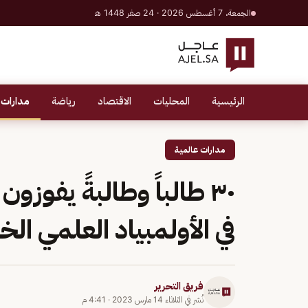
الجمعة، 7 أغسطس 2026 · 24 صفر 1448 هـ
الرئيسية
المحليات
الاقتصاد
رياضة
مدارات 
مدارات عالمية
٣٠ طالباً وطالبةً يفوزو
في الأولمبياد العلمي ال
فريق التحرير
نُشر في
الثلاثاء 14 مارس 2023
·
4:41 م