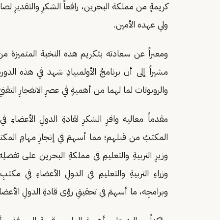
كريمةٍ من مملكة البحرين، رافعاً الشكرِ والتقديرِ ل
ولي عهده الأمين.
ومعبراً عن سعادته بتكريم هذه النخبة المتميزة من أبنا
مشيراً إلى أن برنامجُ الأولمبيادِ شهد في هذه الدور
والروبوتات لما لهما من أهميةٍ في عصرِ الانفجارِ التقنيّ
مقدماً معاليه وافرِ الشكرِ لقادةِ الدولِ الأعضاء
المكتبُ من قبلهم؛ مما أسهمَ في إنجازِ مهامِ المكتب
وزيرِ التربيةِ والتعليمِ في مملكةِ البحرين على تفضلِه
وزراءِ التربيةِ والتعليمِ في الدولِ الأعضاءِ في مكت
وبرامجِه، ما أسهمَ في تحقيقِ رؤى قادةِ الدولِ الأعضاء