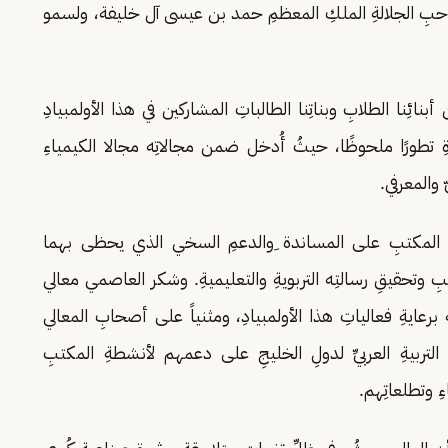
صاحبِ الجلالةِ الملكِ المعظمِ حمد بن عيسى آل خليفة، ولسمو
ئِنا الطلابِ وبناتِنا الطالباتِ المشاركين في هذا الأولمبيادِ
ةِ تطورًا ملحوظًا، حيثُ أُدخل ضمن مجالاتِه مجالا الكيمياءِ
 والمعرفي.
ِ في المكتبِ على المساندة ِوالدعمِ السخي الذي يحظى بهما
ِ وتحقيقِ رسالتِه التربويةِ والتعليميةِ. وشكر العاصمي معالي
 برعايةِ فعالياتِ هذا الأولمبيادِ، ومثنياً على أصحابِ المعالي
بِ التربيةِ العربيِّ لدولِ الخليجِ على دعمهم لأنشطةِ المكتبِ
ِ وتطلعاتِهم.