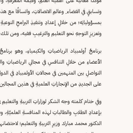
مؤكداً معاليه على أهمية العلمِ، وقيمة المعرفةِ، وأن
وتسابقٍ في الفضاء ِ وعالمِ الاتصالاتِ، واتساقًا مع هذه 
بمسؤولياتِه؛ من خلالِ إعدادِ وتنفيذِ البرامجِ النوعيةِ 
وتعزيزِ التوجهِ نحو التعليمِ والترغيبِ ففيه، ومن تلك ا
برنامجُ أولمبياد الرياضياتِ والكيمياءِ، وهو برنامج
الأعضاءِ من خلالِ التنافسِ في مجالي الرياضياتِ والك
التواصلِ بين المتهمين في مجالاتِ الأولمبيادِ في الدول
على الجديدِ من الإنجازاتِ العلميةِ في هذين المجالين
وفي ختام كلمته وجه الشكر لوزاراتِ التربيةِ والتعليمِ في
بإعدادِ الطلابِ والطالباتِ لهذه المنافسةِ العلميّةِ، وقد
الدكتور محمد مبارك وزيرِ التربيةِ والتعليم؛ لاحتضانها 