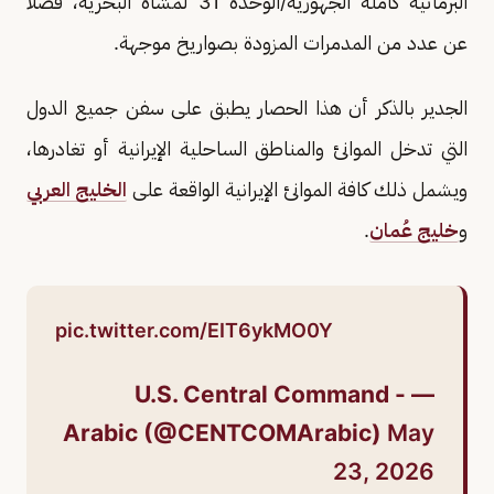
البرمائية كاملة الجهوزية/الوحدة 31 لمشاة البحرية، فضلاً
عن عدد من المدمرات المزودة بصواريخ موجهة.
الجدير بالذكر أن هذا الحصار يطبق على سفن جميع الدول
التي تدخل الموانئ والمناطق الساحلية الإيرانية أو تغادرها،
ويشمل ذلك كافة الموانئ الإيرانية الواقعة على
الخليج العربي
و
خليج عُمان
.
pic.twitter.com/EIT6ykMO0Y
— U.S. Central Command -
Arabic (@CENTCOMArabic)
May
23, 2026