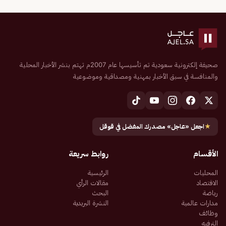
صحيفة إلكترونية سعودية تم تأسيسها عام 2007م تهتم بنشر الأخبار المحلية
والمنافسة في سبق الأخبار بمهنية ومصداقية وموضوعية
★
اجعل «عاجل» مصدرك المفضل في قوقل
الأقسام
روابط سريعة
المحليات
الرئيسية
الاقتصاد
مقالات الرأي
رياضة
البحث
مدارات عالمية
النشرة البريدية
وظائف
الترفيه