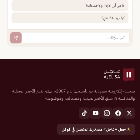
ما هي أبرز الأرقام والإحصاءات؟
كيف يؤثر هذا علي؟
صحيفة إلكترونية سعودية تم تأسيسها عام 2007م تهتم بنشر الأخبار المحلية
والمنافسة في سبق الأخبار بمهنية ومصداقية وموضوعية
★
اجعل «عاجل» مصدرك المفضل في قوقل