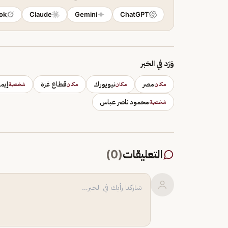
ok
Claude
Gemini
ChatGPT
وَرَد في الخبر
مصر
نيويورك
قطاع غزة
إيم
مكان
مكان
مكان
شخصية
محمود ناصر عباس
شخصية
التعليقات
(
0
)