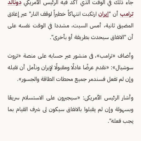
جاء ذلك في الوقت الذي أكد فيه الرئيس الأمريكي
دونالد
ترامب
أن "
إيران
ارتكبت انتهاكاً خطيراً لوقف النار" عبر إغلاق
المضيق ثانية، أمس السبت، مشددا في الوقت نفسه على
أن "الاتفاق سيحدث بطريقة أو بأخرى".
وأضاف «ترامب»، فى منشور عبر حسابه على منصة «تروث
سوشيال»: «نقدم عرضًا عادلًا ومقبولًا لإيران ونأمل أن تقبله
وإن لم تفعل فسندمر جميع محطات الطاقة والجسور».
وأشار الرئيس الأمريكى: «سيجبرون على الاستسلام سريعًا
وبسهولة وإن لم يقبلوا بالاتفاق سيكون لى شرف القيام بما
يجب فعله".