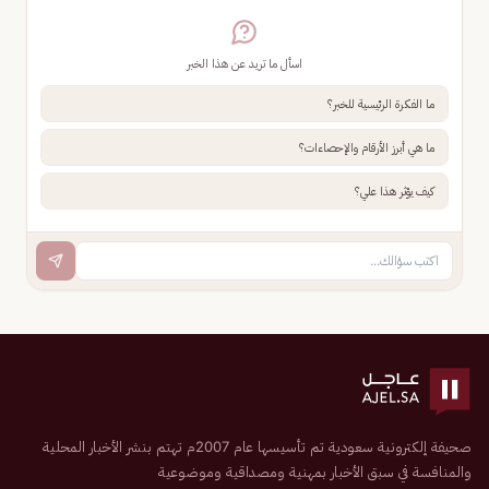
اسأل ما تريد عن هذا الخبر
ما الفكرة الرئيسية للخبر؟
ما هي أبرز الأرقام والإحصاءات؟
كيف يؤثر هذا علي؟
صحيفة إلكترونية سعودية تم تأسيسها عام 2007م تهتم بنشر الأخبار المحلية
والمنافسة في سبق الأخبار بمهنية ومصداقية وموضوعية