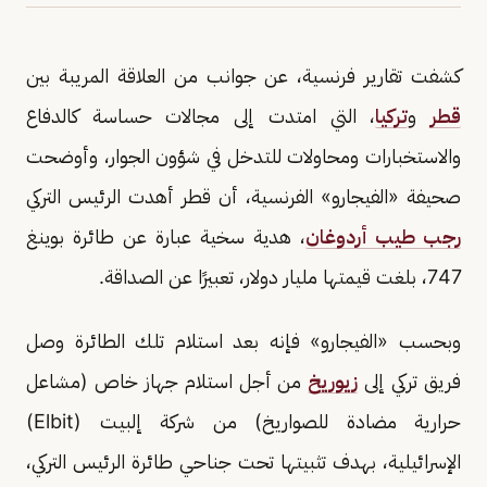
كشفت تقارير فرنسية، عن جوانب من العلاقة المريبة بين
قطر
و
تركيا
، التي امتدت إلى مجالات حساسة كالدفاع
والاستخبارات ومحاولات للتدخل في شؤون الجوار، وأوضحت
صحيفة «الفيجارو» الفرنسية، أن قطر أهدت الرئيس التركي
رجب طيب أردوغان
، هدية سخية عبارة عن طائرة بوينغ
747، بلغت قيمتها مليار دولار، تعبيرًا عن الصداقة.
وبحسب «الفيجارو» فإنه بعد استلام تلك الطائرة وصل
فريق تركي إلى
زيوريخ
من أجل استلام جهاز خاص (مشاعل
حرارية مضادة للصواريخ) من شركة إلبيت (Elbit)
الإسرائيلية، بهدف تثبيتها تحت جناحي طائرة الرئيس التركي،