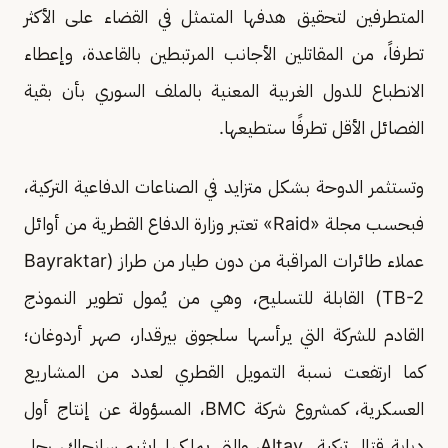
المتطرفين لتحقيق هدفها المتمثل في القضاء على الأكثر
تطرفاً، من المقاتلين الأجانب المرتبطين بالقاعدة، وإعطاء
الانطباع للدول الغربية المعنية بالملف السوري بأن بقية
الفصائل الأقل تطرفًا ستطيعها.
وتستثمر الدوحة بشكل متزايد في الصناعات الدفاعية التركية،
فبحسب مجلة «Raid» تعتبر وزارة الدفاع القطرية من أوائل
عملاء طائرات المراقبة من دون طيار من طراز (Bayraktar
TB-2) القابلة للتسليح، وهي من يُمول تطوير النموذج
القادم للشركة التي يرأسها سلجوق بيرقدار، صهر أردوغان؛
كما ارتفعت نسبة التمويل القطري لعدد من المشاريع
العسكرية، كمشروع شركة BMC، المسؤولة عن إنتاج أول
دبابة قتال تركية Altay، والتي يملكها إيثيم سانجاك، رجل