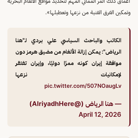
أعماق ذلك المر الممائي المهم لتحديد مواقع الألغام البحرية
وتمكين الفرق الفنية من نزعها وتعطيلها».
الكاتب والباحث السياسي علي بردي لـ"هنا
الرياض": يمكن إزالة الألغام من مضيق هرمز دون
موافقة إيران كونه ممرًا دوليًا، وإيران تفتقر
لإمكانيات نزعها
pic.twitter.com/507NOaugLv
— هنا الرياض (@AlriyadhHere)
April 12, 2026