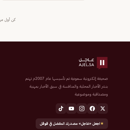
كن أول من 
صحيفة إلكترونية سعودية تم تأسيسها عام 2007م تهتم
بنشر الأخبار المحلية والمنافسة في سبق الأخبار بمهنية
ومصداقية وموضوعية
★
اجعل «عاجل» مصدرك المفضل في قوقل