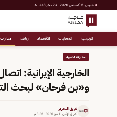
الخميس، 6 أغسطس 2026 · 23 صفر 1448 هـ
الرئيسية
المحليات
الاقتصاد
رياضة
مدارات 
مدارات عالمية
الخارجية الإيرانية: اتص
و«بن فرحان» لبحث التط
فريق التحرير
نُشر في
الإثنين 11 مايو 2026
·
3:26 م