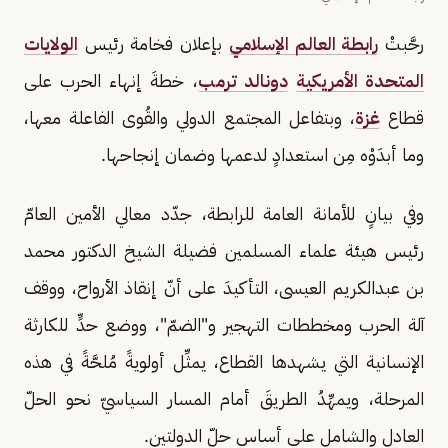
رحَّبتْ
رابطة العالم الإسلامي
بإعلان فخامة رئيس
الولايات
المتحدة الأمريكية
دونالد ترمب
، خطةَ إنهاء الحرب على
قطاع
غزة
، وبتفاعل المجتمع الدولي والقُوى الفاعلة معها،
وما أبدَوْه مِن استعدادٍ لدعمها وضمان إنجاحها.
وفي بيانٍ للأمانة العامة للرابطة، جدّد معالي الأمين العامّ
رئيس هيئة علماء المسلمين فضيلة الشيخ الدكتور محمد
بن عبدالكريم العيسى، التأكيدَ على أنّ إنقاذ الأرواح، ووقف
آلة الحرب ومخططات التهجير و"الضمّ"، ووضع حدٍّ للكارثة
الإنسانية التي يشهدها القطاع، يمثِّل أولويةً مُلحَّةً في هذه
المرحلة، ويمهِّدُ الطريقَ أمام المسار السياسيّ نحو الحلّ
العادل والشامل على أساس حلّ الدولتين.