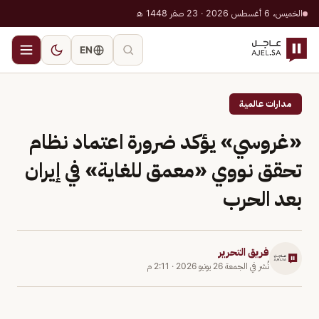
الخميس، 6 أغسطس 2026 · 23 صفر 1448 هـ
EN
مدارات عالمية
«غروسي» يؤكد ضرورة اعتماد نظام
تحقق نووي «معمق للغاية» في إيران
بعد الحرب
فريق التحرير
نُشر في
الجمعة 26 يونيو 2026
·
2:11 م