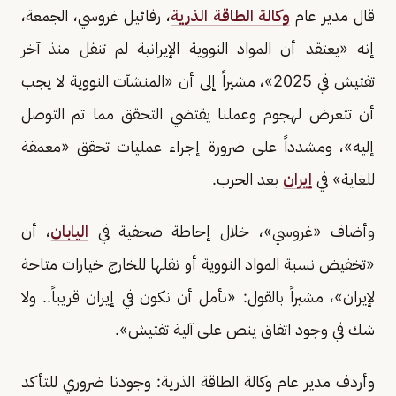
قال مدير عام
وكالة الطاقة الذرية
، رفائيل غروسي، الجمعة،
إنه «يعتقد أن المواد النووية الإيرانية لم تنقل منذ آخر
تفتيش في 2025»، مشيراً إلى أن «المنشآت النووية لا يجب
أن تتعرض لهجوم وعملنا يقتضي التحقق مما تم التوصل
إليه»، ومشدداً على ضرورة إجراء عمليات تحقق «معمقة
للغاية» في
إيران
بعد الحرب.
وأضاف «غروسي»، خلال إحاطة صحفية في
اليابان
، أن
«تخفيض نسبة المواد النووية أو نقلها للخارج خيارات متاحة
لإيران»، مشيراً بالقول: «نأمل أن نكون في إيران قريباً.. ولا
شك في وجود اتفاق ينص على آلية تفتيش».
وأردف مدير عام وكالة الطاقة الذرية: وجودنا ضروري للتأكد