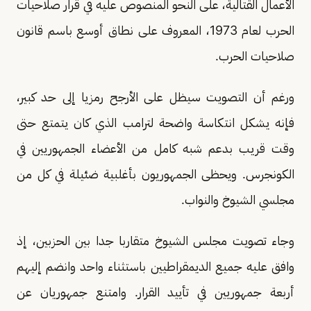
الأعمال القتالية، على النحو المنصوص عليه في قرار صلاحيات
الحرب لعام 1973، المعروف على نطاق أوسع باسم قانون
صلاحيات الحرب.
ورغم أن التصويت سيظل على الأرجح رمزيا إلى حد كبير،
فإنه يشكل انتكاسة واضحة لترامب الذي كان يتمتع حتى
وقت قريب بدعم شبه كامل من الأعضاء الجمهوريين في
الكونجرس. ويحظى الجمهوريون بأغلبية ضئيلة في كل من
مجلسي الشيوخ والنواب.
وجاء تصويت مجلس الشيوخ متقاربا جدا بين الحزبين، إذ
وافق عليه جميع الديمقراطيين باستثناء واحد وانضم إليهم
أربعة جمهوريين في تأييد القرار. وامتنع جمهوريان عن