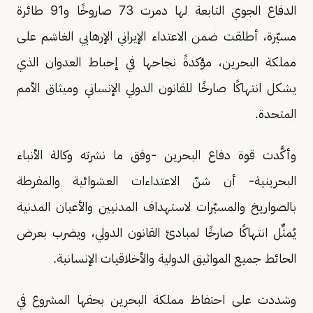
الدفاع الجوي التابعة لها دمرت 73 صاروخًا و91 طائرة
مسيّرة، أطلقت ضمن الاعتداء الإيراني الإرهابي الغاشم على
مملكة البحرين، مؤكدةً نجاحها في إحباط العدوان الذي
يشكل انتهاكًا صارخًا للقانون الدولي الإنساني وميثاق الأمم
المتحدة.
وأكَّدت قوة دفاع البحرين -وفق ما نشرته وكالة الأنباء
البحرينية- أن شنّ الاعتداءات العشوائية والمفرطة
بالصواريخ والمسيّرات لاستهداف المدنيين والأعيان المدنية
يُمثِّل انتهاكًا صارخًا لمبادئ القانون الدولي، ويضرب بعرض
الحائط جميع المواثيق الدولية والأخلاقيات الإنسانية.
وشددت على احتفاظ مملكة البحرين بحقها المشروع في