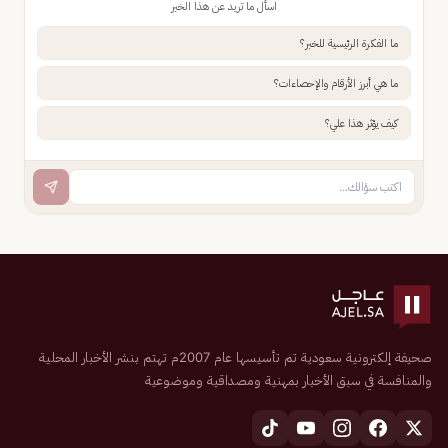
اسأل ما تريد عن هذا الخبر
ما الفكرة الرئيسية للخبر؟
ما هي أبرز الأرقام والإحصاءات؟
كيف يؤثر هذا علي؟
صحيفة إلكترونية سعودية تم تأسيسها عام 2007م تهتم بنشر الأخبار المحلية
والمنافسة في سبق الأخبار بمهنية ومصداقية وموضوعية