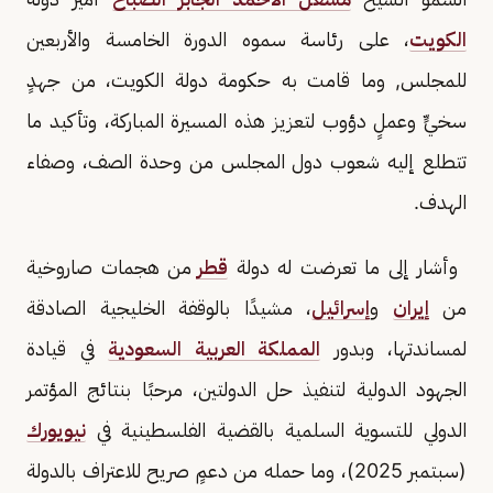
الكويت
، على رئاسة سموه الدورة الخامسة والأربعين
للمجلس, وما قامت به حكومة دولة الكويت، من جهدٍ
سخيٍّ وعملٍ دؤوب لتعزيز هذه المسيرة المباركة، وتأكيد ما
تتطلع إليه شعوب دول المجلس من وحدة الصف، وصفاء
الهدف.
وأشار إلى ما تعرضت له دولة
قطر
من هجمات صاروخية
من
إيران
و
إسرائيل
، مشيدًا بالوقفة الخليجية الصادقة
لمساندتها، وبدور
المملكة العربية السعودية
في قيادة
الجهود الدولية لتنفيذ حل الدولتين، مرحبًا بنتائج المؤتمر
الدولي للتسوية السلمية بالقضية الفلسطينية في
نيويورك
(سبتمبر 2025)، وما حمله من دعمٍ صريح للاعتراف بالدولة