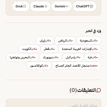
Grok
Claude
Gemini
ChatGPT
وَرَد في الخبر
السعودية
الرياض
إيران
مكان
مكان
مكان
الإمارات العربية المتحدة
قطر
الكويت
مكان
مكان
مكان
غزة
إسرائيل
نيويورك
البحرين وتوابعها
مكان
مكان
مكان
مكان
مشعل الأحمد الجابر الصباح
كوالالمبور
شخصية
مكان
التعليقات
(
0
)