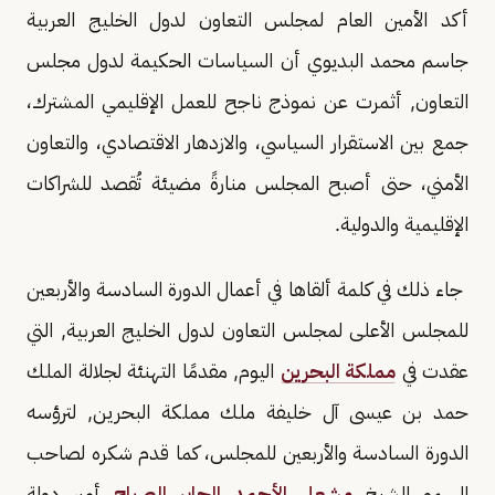
أكد الأمين العام لمجلس التعاون لدول الخليج العربية
جاسم محمد البديوي أن السياسات الحكيمة لدول مجلس
التعاون, أثمرت عن نموذج ناجح للعمل الإقليمي المشترك،
جمع بين الاستقرار السياسي، والازدهار الاقتصادي، والتعاون
الأمني، حتى أصبح المجلس منارةً مضيئة تُقصد للشراكات
الإقليمية والدولية.
جاء ذلك في كلمة ألقاها في أعمال الدورة السادسة والأربعين
للمجلس الأعلى لمجلس التعاون لدول الخليج العربية, التي
عقدت في
مملكة البحرين
اليوم, مقدمًا التهنئة لجلالة الملك
حمد بن عيسى آل خليفة ملك مملكة البحرين, لترؤسه
الدورة السادسة والأربعين للمجلس، كما قدم شكره لصاحب
السمو الشيخ
مشعل الأحمد الجابر الصباح
أمير دولة