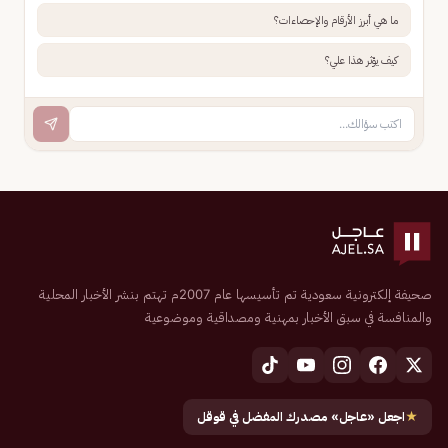
ما هي أبرز الأرقام والإحصاءات؟
كيف يؤثر هذا علي؟
صحيفة إلكترونية سعودية تم تأسيسها عام 2007م تهتم بنشر الأخبار المحلية
والمنافسة في سبق الأخبار بمهنية ومصداقية وموضوعية
★
اجعل «عاجل» مصدرك المفضل في قوقل