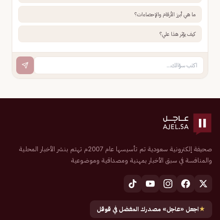
ما هي أبرز الأرقام والإحصاءات؟
كيف يؤثر هذا علي؟
صحيفة إلكترونية سعودية تم تأسيسها عام 2007م تهتم بنشر الأخبار المحلية
والمنافسة في سبق الأخبار بمهنية ومصداقية وموضوعية
★
اجعل «عاجل» مصدرك المفضل في قوقل