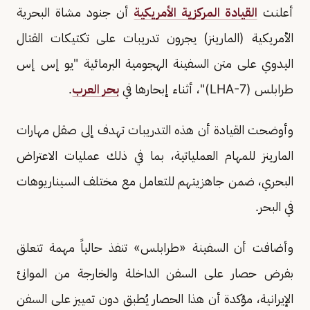
أعلنت
القيادة المركزية الأمريكية
أن جنود مشاة البحرية
الأمريكية (المارينز) يجرون تدريبات على تكتيكات القتال
اليدوي على متن السفينة الهجومية البرمائية "يو إس إس
طرابلس (LHA-7)"، أثناء إبحارها في
بحر العرب
.
وأوضحت القيادة أن هذه التدريبات تهدف إلى صقل مهارات
المارينز للمهام العملياتية، بما في ذلك عمليات الاعتراض
البحري، ضمن جاهزيتهم للتعامل مع مختلف السيناريوهات
في البحر.
وأضافت أن السفينة «طرابلس» تنفذ حالياً مهمة تتعلق
بفرض حصار على السفن الداخلة والخارجة من الموانئ
الإيرانية، مؤكدة أن هذا الحصار يُطبق دون تمييز على السفن