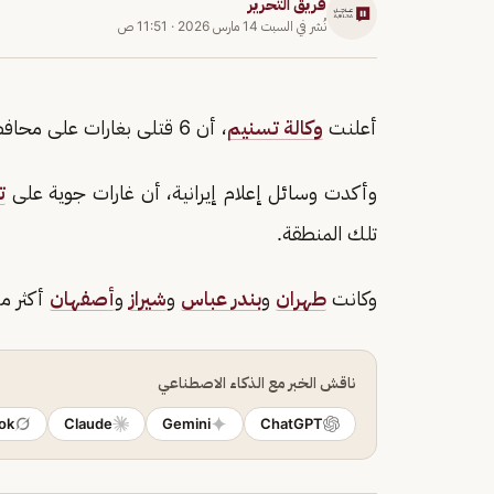
فريق التحرير
نُشر في
السبت 14 مارس 2026
·
11:51 ص
أعلنت
وكالة تسنيم
، أن 6 قتلى بغارات على محافظة
وأكدت وسائل إعلام إيرانية، أن غارات جوية على
ت
تلك المنطقة.
وكانت
طهران
و
بندر عباس
و
شيراز
و
أصفهان
أكثر مد
ناقش الخبر مع الذكاء الاصطناعي
ok
Claude
Gemini
ChatGPT