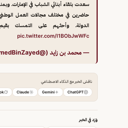
سعدت بلقاء أبنائي الشباب في الإمارات. وبمن
حاضرين في مختلف مجالات العمل الوطني، 
الدولة. وأحثهم على التمسك بقيم 
pic.twitter.com/l1BObJwWFc
— محمد بن زايد (@MohamedBinZayed)
ناقش الخبر مع الذكاء الاصطناعي
ok
Claude
Gemini
ChatGPT
وَرَد في الخبر