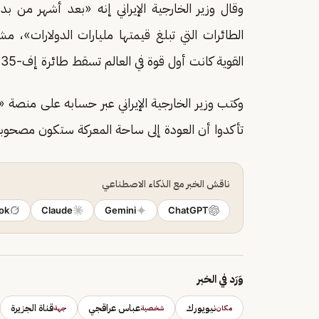
وقال وزير الخارجية الإيراني إنه «بعد أشهر من ب
الطائرات التي تبلغ قيمتها مليارات الدولارات»، مشي
القوية كانت أول قوة في العالم تسقط طائرة إف-35 المقاتلة المتطورة والشهيرة».
وكتب وزير الخارجية الإيراني عبر حسابه على منصة «
تأكدوا أن العودة إلى ساحة المعركة ستكون مصحوب
ناقش الخبر مع الذكاء الاصطناعي
ok
Claude
Gemini
ChatGPT
وَرَد في الخبر
نيويورك
عباس عراقجي
قناة الجزيرة
مكان
شخصية
جهة