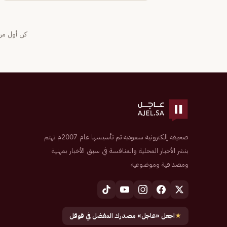
كن أول من 
صحيفة إلكترونية سعودية تم تأسيسها عام 2007م تهتم
بنشر الأخبار المحلية والمنافسة في سبق الأخبار بمهنية
ومصداقية وموضوعية
★
اجعل «عاجل» مصدرك المفضل في قوقل