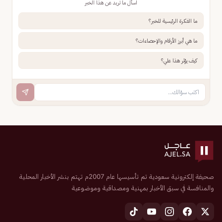
اسأل ما تريد عن هذا الخبر
ما الفكرة الرئيسية للخبر؟
ما هي أبرز الأرقام والإحصاءات؟
كيف يؤثر هذا علي؟
صحيفة إلكترونية سعودية تم تأسيسها عام 2007م تهتم بنشر الأخبار المحلية
والمنافسة في سبق الأخبار بمهنية ومصداقية وموضوعية