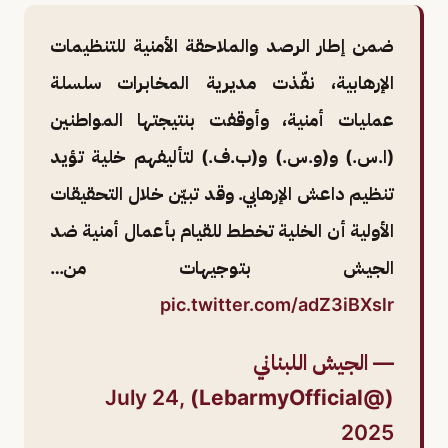
ضمن إطار الرصد والملاحقة الأمنية للتنظيمات
الإرهابية، نفّذت مديرية المخابرات سلسلة
عمليات أمنية، وأوقفت بنتيجتها المواطنين
(ا.س.) و(و.س.) و(ب.ف.) لتأليفهم خلية تؤيد
تنظيم داعش الإرهابي. وقد تبيّن خلال التحقيقات
الأولية أن الخلية تخطط للقيام بأعمال أمنية ضد
الجيش بتوجيهات من…
pic.twitter.com/adZ3iBXslr
— الجيش اللبناني
July 24,
(@LebarmyOfficial)
2025