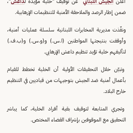
أعلن
الجيش اللبناني
عن توقيف "خلية مؤيدة ل
داعش
"،
ضمن إطار الرصد والملاحقة الأمنية للتنظيمات الإرهابية.
ونفّذت مديرية المخابرات اللبنانية سلسلة عمليات أمنية،
وأوقفت بنتيجتها المواطنين (ا.س.) و(و.س.) و(ب.ف.)
لتأليفهم خلية تؤيد تنظيم داعش الإرهابي.
وتبيّن خلال التحقيقات الأولية أن الخلية تخطط للقيام
بأعمال أمنية ضد الجيش بتوجيهات من قياديين في التنظيم
خارج البلاد.
وتجري المتابعة لتوقيف بقية أفراد الخلية، كما يباشر
التحقيق مع الموقوفين بإشراف القضاء المختص.