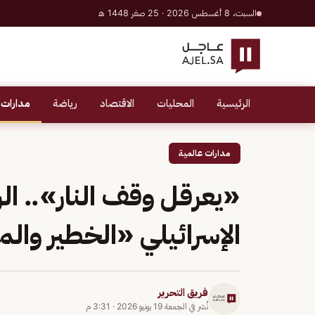
السبت، 8 أغسطس 2026 · 25 صفر 1448 هـ
الرئيسية
المحليات
الاقتصاد
رياضة
مدارات 
مدارات عالمية
«يعرقل وقف النار».. الر
الإسرائيلي «الخطير وال
فريق التحرير
نُشر في
الجمعة 19 يونيو 2026
·
3:31 م