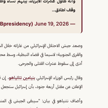
وأنه طاول عشرات الابرياء، بينهم نساء واط
وقف اطلاق…
June 19, 2026
— Lebanese Presidency (@LBpresidency)
وصعد جيش الاحتلال الإسرائيلي من غاراته خلال 
والقرى الجنوبية؛ لاسيما في قضاء النبطية، وسط مح
أدى إلى سقوط عشرات القتلى والجرحى.
وقال رئيس الوزراء الإسرائيلي
بنيامين نتانياهو
، إن ق
الإعلان عن مقتل أربعة جنود، بأن إسرائيل ستجعل
وأضاف نتنياهو في بيان: "سيبقى الجيش في المنط