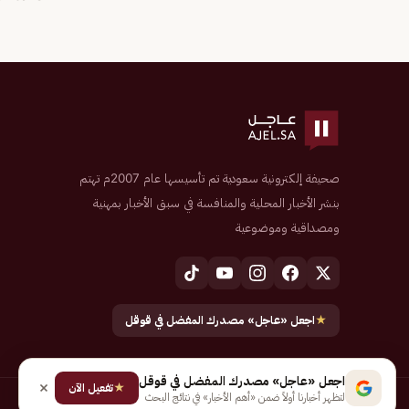
صحيفة إلكترونية سعودية تم تأسيسها عام 2007م تهتم
بنشر الأخبار المحلية والمنافسة في سبق الأخبار بمهنية
ومصداقية وموضوعية
★
اجعل «عاجل» مصدرك المفضل في قوقل
اجعل «عاجل» مصدرك المفضل في قوقل
★
تفعيل الآن
لتظهر أخبارنا أولاً ضمن «أهم الأخبار» في نتائج البحث
جميع الحقوق محفوظة لـ شركة إيجاز للنشر الإلكتروني المالكة لصحيفة عاجل