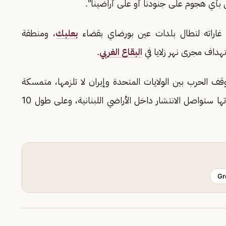
 بأي هجوم على جنودنا أو على أراضينا".
 غاراته لتطال بلدات عين بورضاي بقضاء
بعلبك
، ومنطقة
هداف مجرى نهر زلايا في
البقاع الغربي
.
قف الحرب بين الولايات المتحدة وإيران لا تلزمها، متمسكة
بفصل الملف اللبناني عن الإيراني؛ كما أكدت أن قواتها ستواصل الانتشار داخل الأراضي اللبنانية، وعلى طول 10
Gr