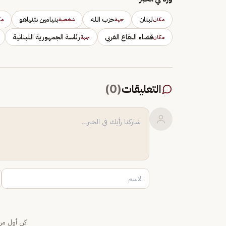
لبنان
حزب الله
بنيامين نتنياهو
مكان
جهة
شخصية
مك
قضاء البقاع الغربي
رئاسة الجمهورية اللبنانية
مكان
جهة
التعليقات
(
0
)
كن أول من 