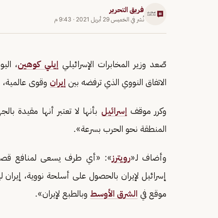
فريق التحرير
نُشر في
الخميس 29 أبريل 2021
·
9:43 م
صّعد وزير المخابرات الإسرائيلي
إيلي كوهين
، الي
الاتفاق النووي الذي ترفضه بين
إيران
وقوى عالمية، و
وكرر موقف
إسرائيل
بأنها لا تعتبر أنها مقيدة با
المنطقة نحو الحرب بسرعة».
وأضاف لـ«
رويترز
»: «أي طرف يسعى لمنافع قصيرة
إسرائيل لإيران بالحصول على أسلحة نووية، إيران 
موقع في
الشرق الأوسط
وبالطبع لإيران».