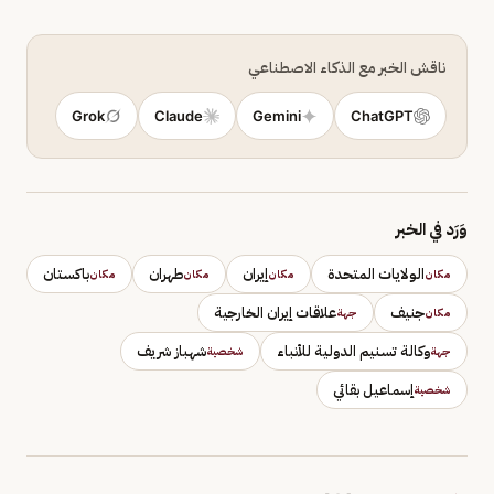
ناقش الخبر مع الذكاء الاصطناعي
Grok
Claude
Gemini
ChatGPT
وَرَد في الخبر
الولايات المتحدة
إيران
طهران
باكستان
مكان
مكان
مكان
مكان
جنيف
علاقات إيران الخارجية
مكان
جهة
وكالة تسنيم الدولية للأنباء
شهباز شريف
جهة
شخصية
إسماعيل بقائي
شخصية