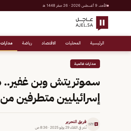
الأحد، 9 أغسطس 2026 · 26 صفر 1448 هـ
الرئيسية
المحليات
الاقتصاد
رياضة
مدارات 
مدارات عالمية
سموتريتش وبن غفير.. ه
إسرائيليين متطرفين من
فريق التحرير
نُشر في
الثلاثاء 29 يوليو 2025
·
8:36 ص