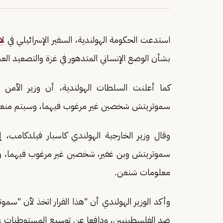
استدعت الحكومة الهولندية، السفير الإسرائيلي في
لا
بشأن الوضع الإنساني المتدهور في غزة والتصعيد الع
كما أعلنت السلطات الهولندية، أن وزير الأمن ا
سموتريتش شخصين غير مرغوب فيهما، وسيتم منع
وقال وزير الخارجية الهولندي كاسبار فيلدكامب، إن
سموتريتش وبن غفير، شخصين غير مرغوب فيهما، والت
معلومات شنغن.
وأكد الوزير الهولندي أن "هذا القرار اتخذ لأن "سمو
ضد الفلسطينيين، ودافعا عن توسيع المستوطنات غير ا