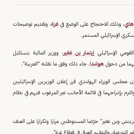
هاي
، وذلك للاحتجاج على الوضع في
غزة
، وتقديم توضيحات
سكري الإسرائيلي المستمر.
لقومي الإسرائيلي
إيتمار بن غفير
، ووزير المالية بتسلئيل
هما من دخول
هولندا
. جاء ذلك وفق ما نقلته "العربية".
 مجلس الوزراء الهولندي قرر إعلان الوزيرين الإسرائيليين
زم بإدراجهما في قائمة الأجانب غير المرغوب فيهم في نظام
تريتش وبن غفير" حرّضا المستوطنين مرارا وتكرارا على العنف
لشرعية، والتطهير العرقي في قطاع غزة".