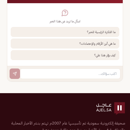
اسأل ما تريد عن هذا الخبر
ما الفكرة الرئيسية للخبر؟
ما هي أبرز الأرقام والإحصاءات؟
كيف يؤثر هذا علي؟
صحيفة إلكترونية سعودية تم تأسيسها عام 2007م تهتم بنشر الأخبار المحلية
والمنافسة في سبق الأخبار بمهنية ومصداقية وموضوعية