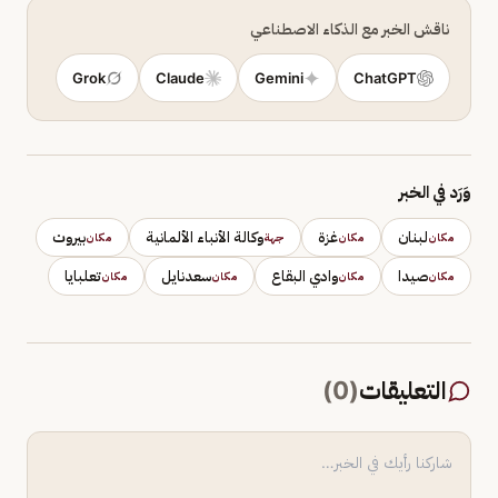
ناقش الخبر مع الذكاء الاصطناعي
Grok
Claude
Gemini
ChatGPT
وَرَد في الخبر
لبنان
غزة
وكالة الأنباء الألمانية
بيروت
مكان
مكان
جهة
مكان
صيدا
وادي البقاع
سعدنايل
تعلبايا
مكان
مكان
مكان
مكان
التعليقات
(
0
)