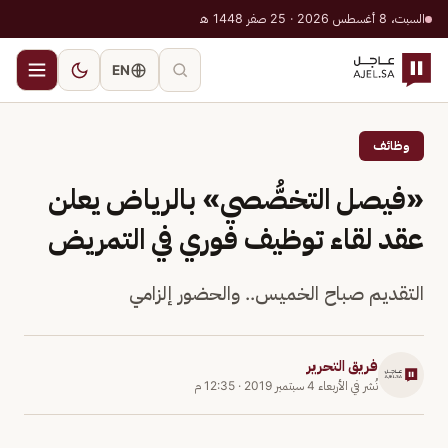
السبت، 8 أغسطس 2026 · 25 صفر 1448 هـ
EN
وظائف
«فيصل التخصُّصي» بالرياض يعلن
عقد لقاء توظيف فوري في التمريض
التقديم صباح الخميس.. والحضور إلزامي
فريق التحرير
نُشر في
الأربعاء 4 سبتمبر 2019
·
12:35 م