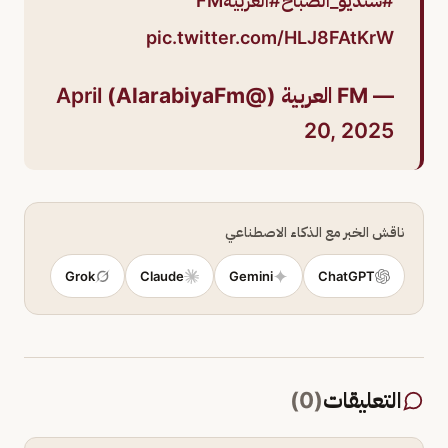
#ستديو_الصباح
#العربيةFM
pic.twitter.com/HLJ8FAtKrW
— FM العربية (@AlarabiyaFm)
April
20, 2025
ناقش الخبر مع الذكاء الاصطناعي
Grok
Claude
Gemini
ChatGPT
التعليقات
(
0
)