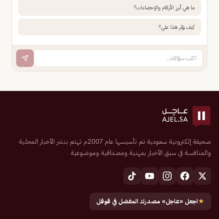
ما هي أبرز الأرقام والإحصاءات؟
كيف يؤثر هذا علي؟
صحيفة إلكترونية سعودية تم تأسيسها عام 2007م تهتم بنشر الأخبار المحلية
والمنافسة في سبق الأخبار بمهنية ومصداقية وموضوعية
★
اجعل «عاجل» مصدرك المفضل في قوقل