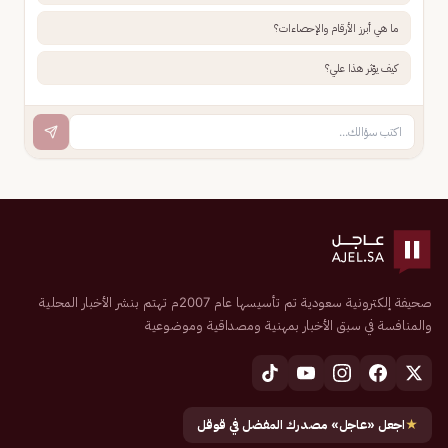
ما هي أبرز الأرقام والإحصاءات؟
كيف يؤثر هذا علي؟
صحيفة إلكترونية سعودية تم تأسيسها عام 2007م تهتم بنشر الأخبار المحلية
والمنافسة في سبق الأخبار بمهنية ومصداقية وموضوعية
★
اجعل «عاجل» مصدرك المفضل في قوقل